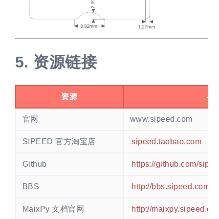
5.
资源链接
资源
---
官网
www.sipeed.com
SIPEED 官方淘宝店
sipeed.taobao.com
Github
https://github.com/sipe
BBS
http://bbs.sipeed.com
MaixPy 文档官网
http://maixpy.sipeed.co