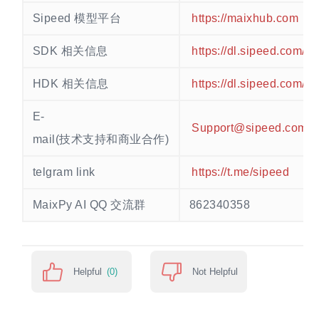
Sipeed 模型平台
https://maixhub.com
SDK 相关信息
https://dl.sipeed.com
HDK 相关信息
https://dl.sipeed.com
E-
Support@sipeed.com
mail(技术支持和商业合作)
telgram link
https://t.me/sipeed
MaixPy AI QQ 交流群
862340358
Helpful
(0)
Not Helpful