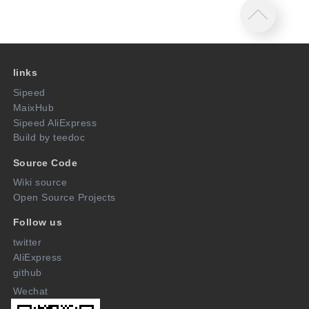
links
Sipeed
MaixHub
Sipeed AliExpress
Build by teedoc
Source Code
Wiki source
Open Source Projects
Follow us
twitter
AliExpress
github
Wechat