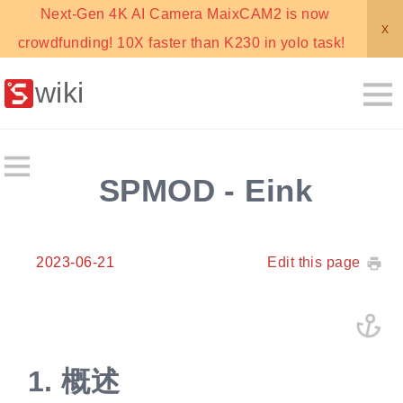
Next-Gen 4K AI Camera MaixCAM2 is now
x
crowdfunding! 10X faster than K230 in yolo task!
wiki
SPMOD - Eink
2023-06-21
Edit this page
1.
概述