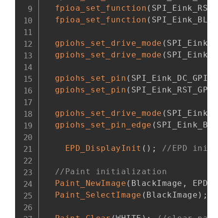
fpioa_set_function
(
SPI_Eink_RST
fpioa_set_function
(
SPI_Eink_BL_
gpiohs_set_drive_mode
(
SPI_Eink_
gpiohs_set_drive_mode
(
SPI_Eink_
gpiohs_set_pin
(
SPI_Eink_DC_GPIO
gpiohs_set_pin
(
SPI_Eink_RST_GPI
gpiohs_set_drive_mode
(
SPI_Eink_
gpiohs_set_pin_edge
(
SPI_Eink_BL
EPD_DisplayInit
(
)
;
//EPD init
//Paint initialization
Paint_NewImage
(
BlackImage
,
 EPD_
Paint_SelectImage
(
BlackImage
)
;