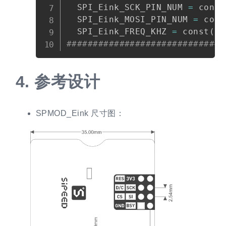
  SPI_Eink_SCK_PIN_NUM 
=
 const
  SPI_Eink_MOSI_PIN_NUM 
=
 cons
  SPI_Eink_FREQ_KHZ 
=
 const
(
60
##############################
4.
参考设计
SPMOD_Eink 尺寸图：