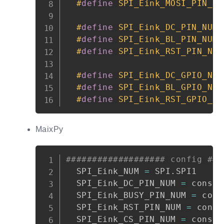
#
define
SPI_Eink_MOSI_PIN_NU
#
define
SPI_Eink_DC_PIN_NUM
#
define
SPI_Eink_BL_PIN_NUM
#
define
SPI_Eink_RST_PIN_NUM
#
define
SPI_Eink_DC_GPIO_NUM
#
define
SPI_Eink_BL_GPIO_NUM
#
define
SPI_Eink_RST_GPIO_NU
MaixPy
Copy
################### config ###
  SPI_Eink_NUM 
=
 SPI
.
SPI1

  SPI_Eink_DC_PIN_NUM 
=
 const
(
  SPI_Eink_BUSY_PIN_NUM 
=
 cons
  SPI_Eink_RST_PIN_NUM 
=
 const
  SPI_Eink_CS_PIN_NUM 
=
 const
(