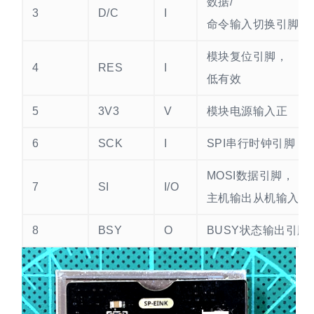
数据/
3
D/C
I
命令输入切换引脚
模块复位引脚，
4
RES
I
低有效
5
3V3
V
模块电源输入正
6
SCK
I
SPI串行时钟引脚
MOSI数据引脚，
7
SI
I/O
主机输出从机输入
8
BSY
O
BUSY状态输出引脚