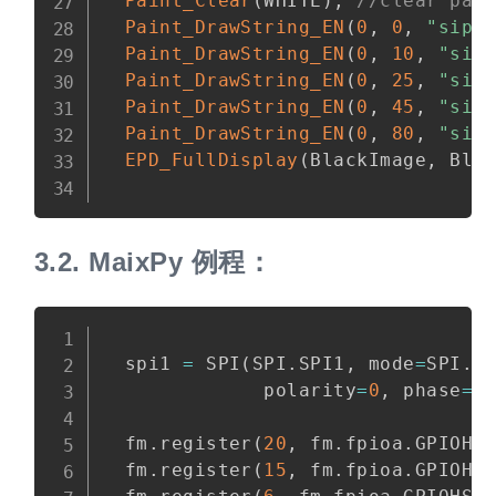
Paint_Clear
(
WHITE
)
;
//clear pai
Paint_DrawString_EN
(
0
,
0
,
"sipe
Paint_DrawString_EN
(
0
,
10
,
"sip
Paint_DrawString_EN
(
0
,
25
,
"sip
Paint_DrawString_EN
(
0
,
45
,
"sip
Paint_DrawString_EN
(
0
,
80
,
"sip
EPD_FullDisplay
(
BlackImage
,
 Bla
3.2.
MaixPy 例程：
Copy
  spi1 
=
 SPI
(
SPI
.
SPI1
,
 mode
=
SPI
.
M
              polarity
=
0
,
 phase
=
0
  fm
.
register
(
20
,
 fm
.
fpioa
.
GPIOHS
  fm
.
register
(
15
,
 fm
.
fpioa
.
GPIOHS