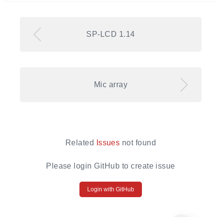
SP-LCD 1.14
Mic array
Related
Issues
not found
Please login GitHub to create issue
Login with GitHub