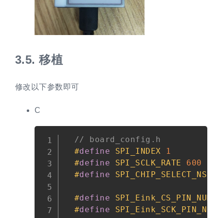
3.5.
移植
修改以下参数即可
C
Copy
// board_config.h
#
define
SPI_INDEX
1
#
define
SPI_SCLK_RATE
600
*
#
define
SPI_CHIP_SELECT_NSS
#
define
SPI_Eink_CS_PIN_NUM
#
define
SPI_Eink_SCK_PIN_NUM