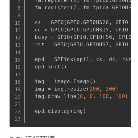
  fm
.
register
(
6
,
 fm
.
fpioa
.
GPIOHS6
  fm
.
register
(
7
,
 fm
.
fpioa
.
GPIOHS7
  cs 
=
 GPIO
(
GPIO
.
GPIOHS20
,
 GPIO
.
O
  dc 
=
 GPIO
(
GPIO
.
GPIOHS15
,
 GPIO
.
O
  busy 
=
 GPIO
(
GPIO
.
GPIOHS6
,
 GPIO
.
  rst 
=
 GPIO
(
GPIO
.
GPIOHS7
,
 GPIO
.
O
  epd 
=
 SPEink
(
spi1
,
 cs
,
 dc
,
 rst
,
  epd
.
init
(
)
  img 
=
 image
.
Image
(
)
  img 
=
 img
.
resize
(
200
,
200
)
  img
.
draw_line
(
0
,
0
,
100
,
100
)
  epd
.
display
(
img
)