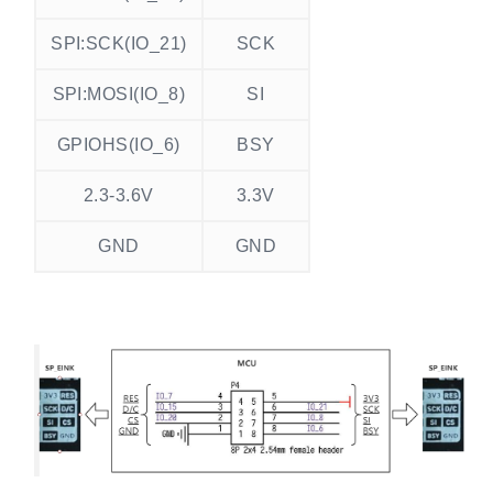
SPI:SCK(IO_21)
SCK
SPI:MOSI(IO_8)
SI
GPIOHS(IO_6)
BSY
2.3-3.6V
3.3V
GND
GND