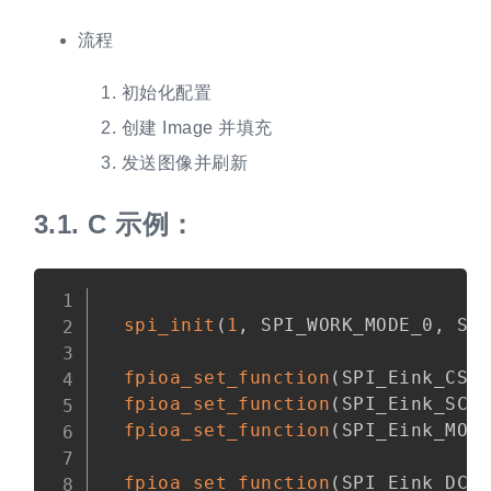
流程
初始化配置
创建 Image 并填充
发送图像并刷新
3.1.
C 示例：
Copy
spi_init
(
1
,
 SPI_WORK_MODE_0
,
 SP
fpioa_set_function
(
SPI_Eink_CS_
fpioa_set_function
(
SPI_Eink_SCK
fpioa_set_function
(
SPI_Eink_MOS
fpioa_set_function
(
SPI_Eink_DC_