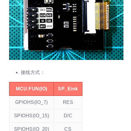
接线方式：
MCU:FUN(IO)
SP_Eink
GPIOHS(IO_7)
RES
SPIOHS(IO_15)
D/C
SPIOHS(IO_20)
CS