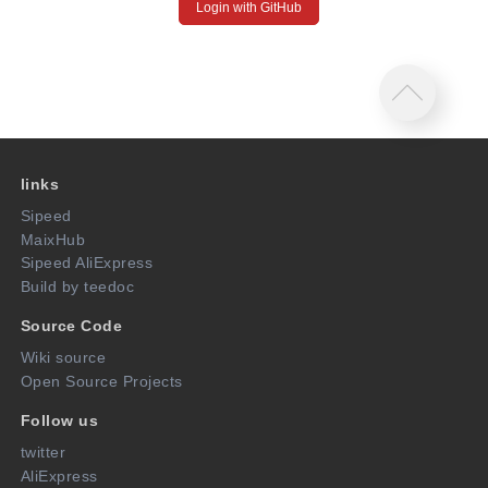
Login with GitHub
links
Sipeed
MaixHub
Sipeed AliExpress
Build by teedoc
Source Code
Wiki source
Open Source Projects
Follow us
twitter
AliExpress