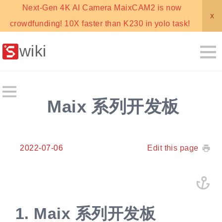
Next-Gen 4K AI Camera MaixCAM2 is now
x
crowdfunding! 10X faster than K230 in yolo task!
wiki
Maix 系列开发板
2022-07-06
Edit this page
1.
Maix 系列开发板