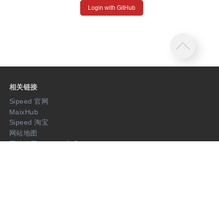
Login with GitHub
相关链接
Sipeed 官网
MaixHub
Sipeed 淘宝
网站地图
网站使用 teedoc 生成
源码
Wiki 源码
开源项目
关注我们
twitter