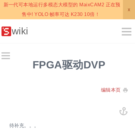
新一代可本地运行多模态大模型的 MaixCAM2 正在预
x
售中! YOLO 帧率可达 K230 10倍！
wiki
FPGA驱动DVP
编辑本页
待补充。。。