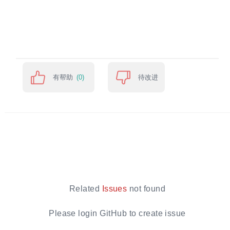
有帮助
待改进
(0)
Related
Issues
not found
Please login GitHub to create issue