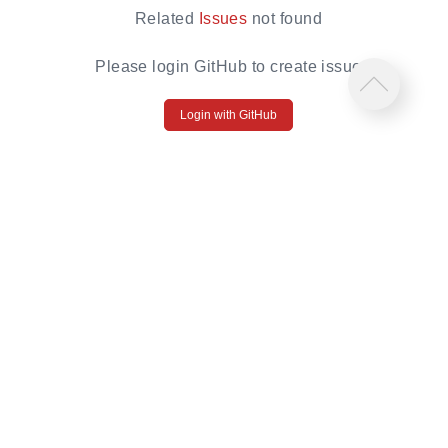
Related
Issues
not found
Please login GitHub to create issue
Login with GitHub
相关链接
Sipeed 官网
MaixHub
Sipeed 淘宝
网站地图
网站使用 teedoc 生成
源码