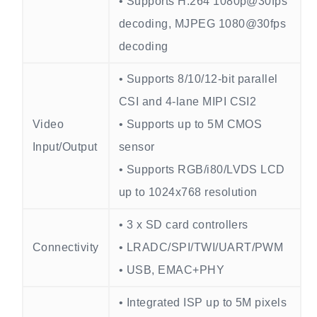
• Supports H.264 1080p@30fps
decoding, MJPEG 1080@30fps
decoding
• Supports 8/10/12-bit parallel
CSI and 4-lane MIPI CSI2
Video
• Supports up to 5M CMOS
Input/Output
sensor
• Supports RGB/i80/LVDS LCD
up to 1024x768 resolution
• 3 x SD card controllers
Connectivity
• LRADC/SPI/TWI/UART/PWM
• USB, EMAC+PHY
• Integrated ISP up to 5M pixels