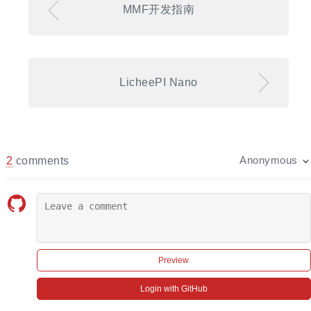
MMF开发指南
LicheePI Nano
2
comments
Anonymous
Preview
Login with GitHub