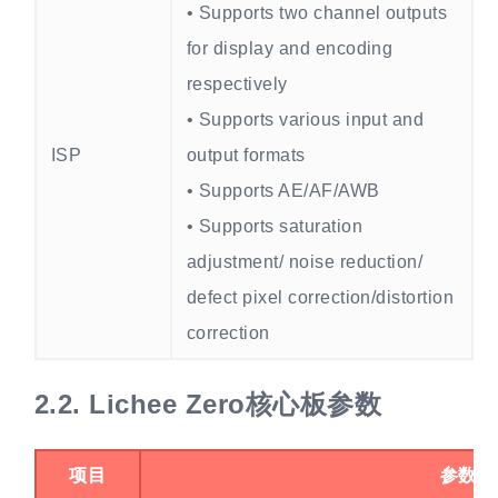
• Supports two channel outputs
for display and encoding
respectively
• Supports various input and
ISP
output formats
• Supports AE/AF/AWB
• Supports saturation
adjustment/ noise reduction/
defect pixel correction/distortion
correction
2.2.
Lichee Zero核心板参数
项目
参数