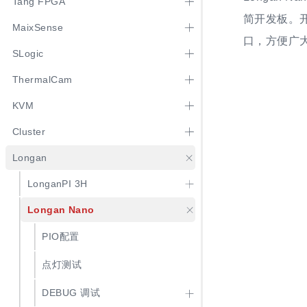
Tang FPGA
简开发板。开
MaixSense
口，方便广大
SLogic
ThermalCam
KVM
Cluster
Longan
LonganPI 3H
Longan Nano
PIO配置
点灯测试
DEBUG 调试