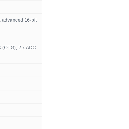
 x advanced 16-bit
FS (OTG), 2 x ADC