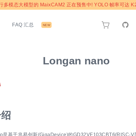
模态大模型的 MaixCAM2 正在预售中! YOLO 帧率可达 K2
态
FAQ 汇总
NEW
Longan nano
6
介绍
ano是基于兆易创新(GigaDevice)的GD32VF103CBT6(RIS