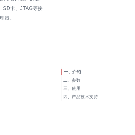
SD卡、JTAG等接
处理器。
介绍
参数
新版照片
使用
旧版照片
产品技术支持