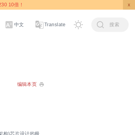
30 10倍！
x
中文
搜索
Translate
编辑本页
C-V架构)芯片设计的极