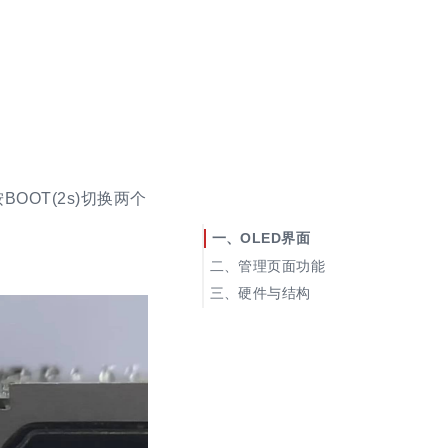
按BOOT(2s)切换两个
OLED界面
管理页面功能
分辨率、格式、帧率、图像
硬件与结构
质量设置
虚拟键鼠使用
ISO镜像挂载以及远程装机
网页终端
串口终端
RNDIS