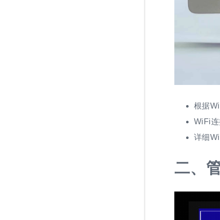
根据Wi
WiF
详细W
二、