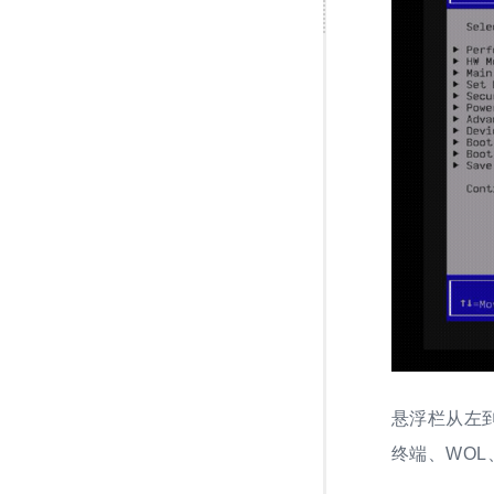
悬浮栏从左
终端、WOL