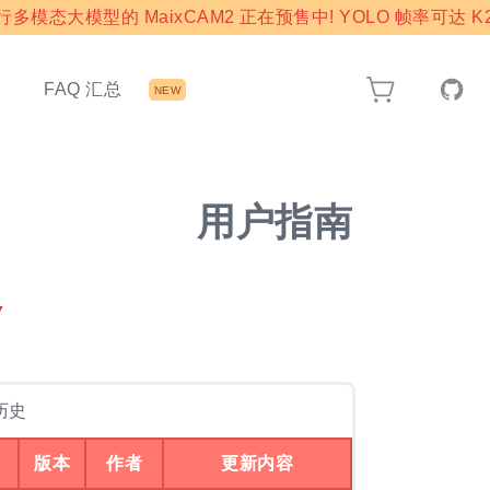
模态大模型的 MaixCAM2 正在预售中! YOLO 帧率可达 K2
态
FAQ 汇总
NEW
用户指南
7
历史
版本
作者
更新内容