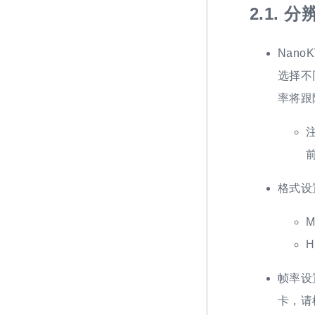
2.1.
分
Nano
选择不
率将跟
格式设置
帧率设
卡，请