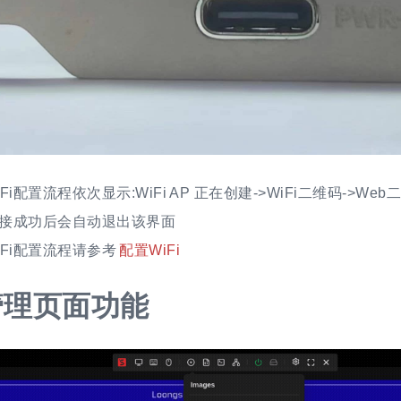
Fi配置流程依次显示:WiFi AP 正在创建->WiFi二维码->Web
i连接成功后会自动退出该界面
iFi配置流程请参考
配置WiFi
管理页面功能