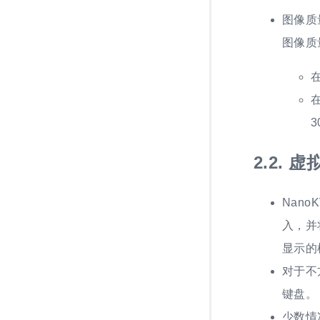
图像质
图像质
在
在
3
2.2.
虚
Nan
入，并
显示的
对于不
键盘。
少数情