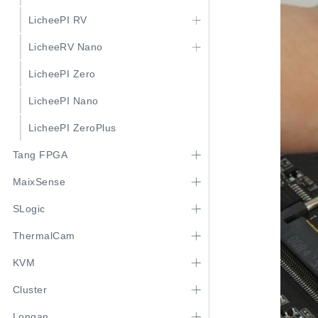
LicheePI RV
LicheeRV Nano
LicheePI Zero
LicheePI Nano
LicheePI ZeroPlus
Tang FPGA
MaixSense
SLogic
ThermalCam
KVM
Cluster
Longan