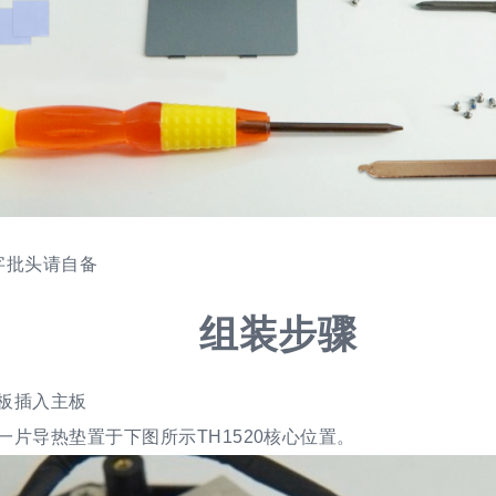
字批头请自备
组装步骤
板插入主板
一片导热垫置于下图所示TH1520核心位置。