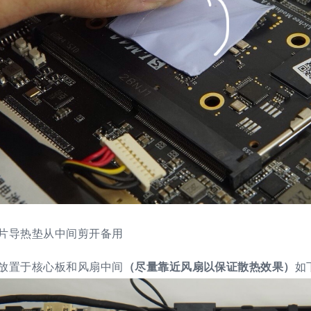
片导热垫从中间剪开备用
放置于核心板和风扇中间
（尽量靠近风扇以保证散热效果）
如