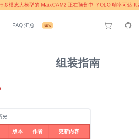
模态大模型的 MaixCAM2 正在预售中! YOLO 帧率可达 K2
态
FAQ 汇总
NEW
组装指南
9
历史
版本
作者
更新内容