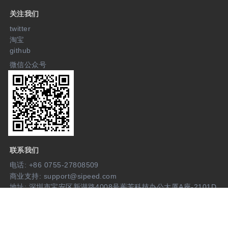
关注我们
twitter
淘宝
github
微信公众号
联系我们
电话: +86 0755-27808509
商业支持: support@sipeed.com
地址: 深圳市宝安区新湖路4008号蘅芳科技办公大厦A座-2101D
加入我们
©2018-2023 深圳矽速科技有限公司