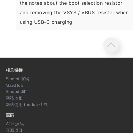
the notes about the boot selection resistor
and removing the VSYS / VBUS resistor when
using USB-C charging.
相关链接
Sipeed 官网
MaixHub
Sipeed 淘宝
网站地图
网站使用 teedoc 生成
源码
Wiki 源码
开源项目