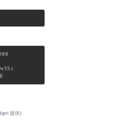
Copy
Copy
00

x55)

get 提供)