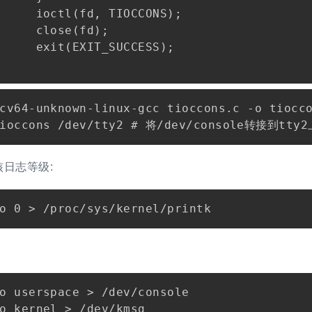
     ioctl(fd, TIOCCONS);

     close(fd);

     exit(EXIT_SUCCESS);

cv64-unknown-linux-gcc tioccons.c -o tiocco
日志等级:
o userspace > /dev/console
