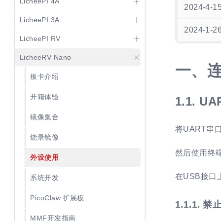
LicheePI 4A
2024-4-1
LicheePI 3A
2024-1-2
LicheePI RV
LicheeRV Nano
一、
板卡介绍
开箱体验
1.1.
UA
镜像集合
将UART串
烧录镜像
然后使用终端
外设使用
在USB接口上
系统开发
PicoClaw 扩展板
1.1.1.
禁止
MMF开发指南