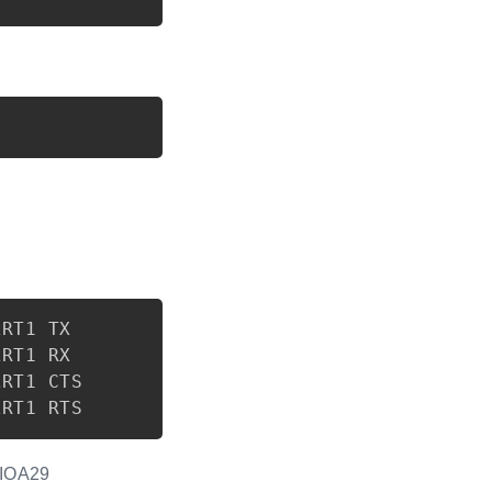
Copy
Copy
RT1 TX

RT1 RX

RT1 CTS

OA29