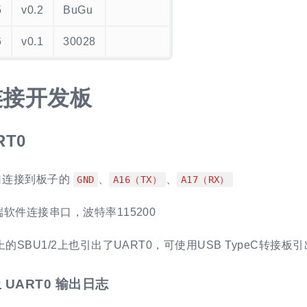
5
v0.2
BuGu
6
v0.1
30028
连接开发板
RT0
口连接到板子的
、
、
GND
A16（TX）
A17（RX）
软件连接串口，波特率115200
的SBU1/2上也引出了UART0，可使用USB TypeC转接板引
 UART0 输出日志