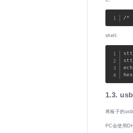
shell:
st
st
ech
1.3.
usb
将板子的usb 
PC会使用D