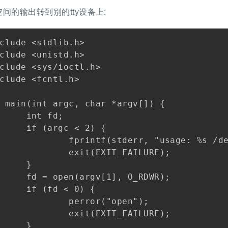
间的输出转到别的tty设备上:
clude <stdlib.h>

clude <unistd.h>

clude <sys/ioctl.h>

clude <fcntl.h>

 main(int argc, char *argv[]) {

     int fd;

     if (argc < 2) {

             fprintf(stderr, "usage: %s /de
             exit(EXIT_FAILURE);

     }

     fd = open(argv[1], O_RDWR);

     if (fd < 0) {

             perror("open");

             exit(EXIT_FAILURE);

     }
