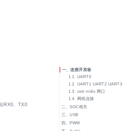
连接开发板
UART0
禁止 UART0 输出日志
UART1 UART2 UART3
usb rndis 网口
网线连接
出RX0、TX0
SOC相关
USB
device
PWM
host
引脚复用