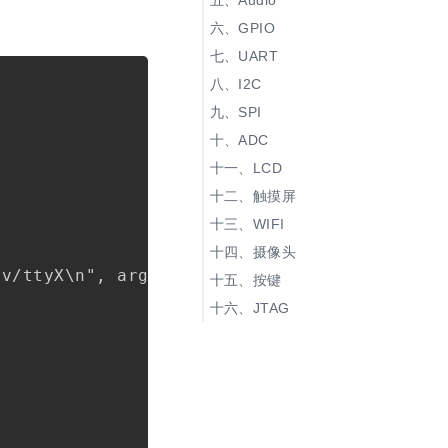
Audio
SYSFS方式操纵PWM
录音
GPIO
播放
LicheeRV Nano引脚图
UART
&Linux GPIO编号：
Copy
UART1/2
I2C
GPIO操作
UART3
SPI
ADC
LCD
触摸屏
WIFI
STA
摄像头
AP
v/ttyX\n", argv[0]);

按键
MON
JTAG