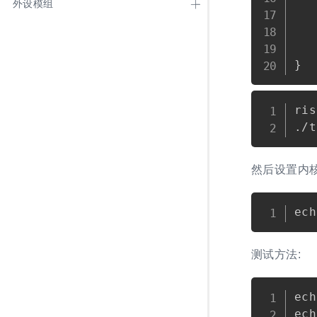
外设模组
   
   
   
ris
然后设置内核
测试方法:
ech