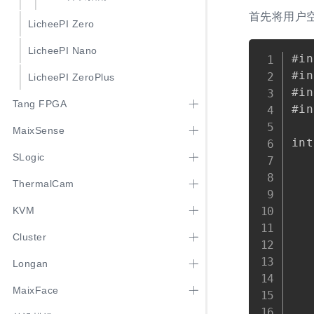
首先将用户空
LicheePI Zero
LicheePI Nano
#in
#in
LicheePI ZeroPlus
#in
Tang FPGA
#in
MaixSense
int
SLogic
   
   
ThermalCam
   
   
KVM
   
Cluster
   
   
Longan
   
MaixFace
   
   