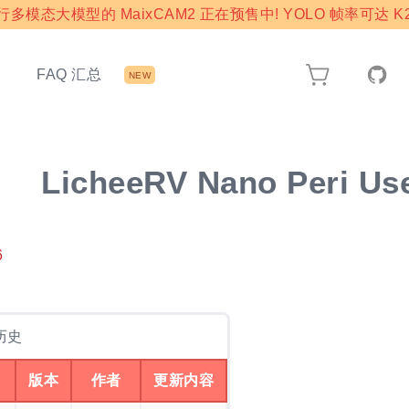
模态大模型的 MaixCAM2 正在预售中! YOLO 帧率可达 K2
态
FAQ 汇总
NEW
LicheeRV Nano Peri Us
6
历史
版本
作者
更新内容