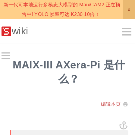
新一代可本地运行多模态大模型的 MaixCAM2 正在预
x
售中! YOLO 帧率可达 K230 10倍！
wiki
MAIX-III AXera-Pi 是什
么？
编辑本页