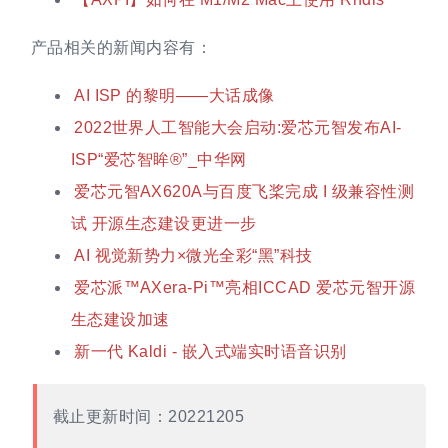
产品相关的新闻内容有：
AI ISP 的黎明——大话成像
2022世界人工智能大会启动:爱芯元智发布AI-
ISP“爱芯智眸®”_中华网
爱芯元智AX620A与百度飞桨完成 I 级兼容性测
试 开源生态建设更进一步
AI 视觉新势力×微光全彩“黑”科技
爱芯派™AXera-Pi™亮相ICCAD 爱芯元智开源
生态建设加速
新一代 Kaldi - 嵌入式端实时语音识别
截止更新时间：20221205