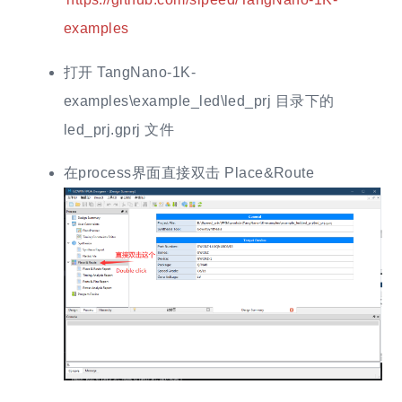
https://github.com/sipeed/TangNano-1K-
examples
打开 TangNano-1K-
examples\example_led\led_prj 目录下的
led_prj.gprj 文件
在process界面直接双击 Place&Route