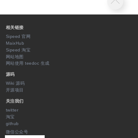
相关链接
Sipeed 官网
MaixHub
Sipeed 淘宝
网站地图
网站使用 teedoc 生成
源码
Wiki 源码
开源项目
关注我们
twitter
淘宝
github
微信公众号