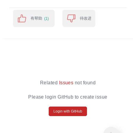
有帮助
待改进
(1)
Related
Issues
not found
Please login GitHub to create issue
Login with GitHub