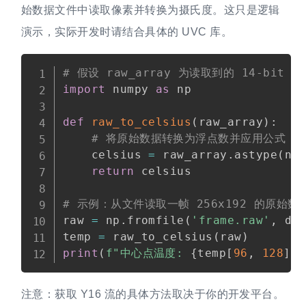
始数据文件中读取像素并转换为摄氏度。这只是逻辑
演示，实际开发时请结合具体的 UVC 库。
Copy
# 假设 raw_array 为读取到的 14-bit 
import
 numpy 
as
 np

def
raw_to_celsius
(
raw_array
)
:
# 将原始数据转换为浮点数并应用公式
    celsius 
=
 raw_array
.
astype
(
np
return
 celsius

# 示例：从文件读取一帧 256x192 的原始数
raw 
=
 np
.
fromfile
(
'frame.raw'
,
 dt
temp 
=
 raw_to_celsius
(
raw
)
print
(
f"中心点温度: 
{
temp
[
96
,
128
]
:
.
注意：获取 Y16 流的具体方法取决于你的开发平台。