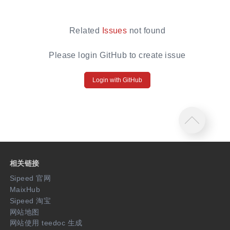
Related
Issues
not found
Please login GitHub to create issue
Login with GitHub
相关链接
Sipeed 官网
MaixHub
Sipeed 淘宝
网站地图
网站使用 teedoc 生成