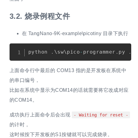
3.2.
烧录例程文件
在 TangNano-9K-example\picotiny 目录下执行
Copy
python 
.
\sw\pico
-
programmer
.
py 
.
\
上面命令行中最后的 COM13 指的是开发板在系统中
的串口编号，
比如在系统中显示为COM14的话就需要将它改成对应
的COM14。
成功执行上面命令后会出现
- Waiting for reset -
的计时，
这时候按下开发板的S1按键就可以完成烧录。