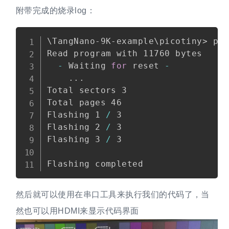
附带完成的烧录log：
Copy
\TangNano-9K-example\picotiny> py
Read program with 11760 bytes

-
 Waiting 
for
 reset 
-
.
.
.
Total sectors 3

Total pages 46

Flashing 1 
/
 3

Flashing 2 
/
 3

Flashing 3 
/
 3

然后就可以使用在串口工具来执行我们的代码了，当
然也可以用HDMI来显示代码界面