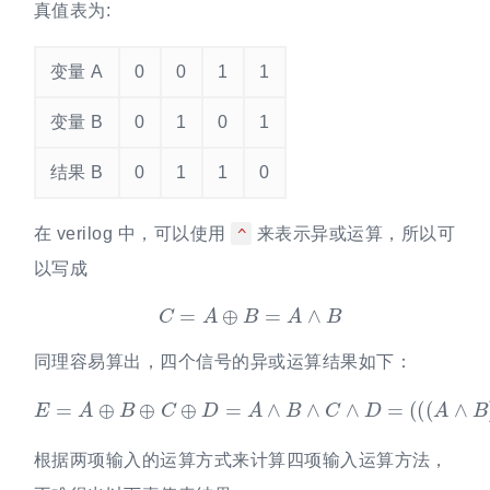
真值表为:
变量 A
0
0
1
1
变量 B
0
1
0
1
结果 B
0
1
1
0
在 verilog 中，可以使用
来表示异或运算，所以可
^
以写成
C
=
A
⊕
B
=
A
∧
B
同理容易算出，四个信号的异或运算结果如下：
E
=
A
⊕
B
⊕
C
⊕
D
=
A
∧
B
∧
C
∧
D
=
(
(
(
A
∧
B
)
∧
C
)
∧
D
)
根据两项输入的运算方式来计算四项输入运算方法，