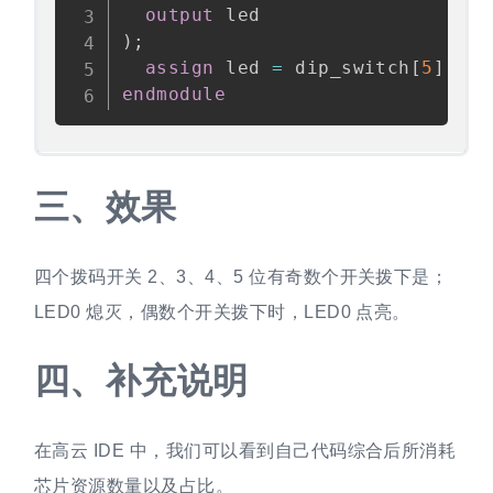
output
)
;
assign
 led 
=
 dip_switch
[
5
]
^
 d
endmodule
三、
效果
四个拨码开关 2、3、4、5 位有奇数个开关拨下是；
LED0 熄灭，偶数个开关拨下时，LED0 点亮。
四、
补充说明
在高云 IDE 中，我们可以看到自己代码综合后所消耗
芯片资源数量以及占比。