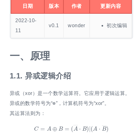
日期
版本
作者
更新内容
2022-10-
v0.1
wonder
初次编辑
11
一、
原理
1.1.
异或逻辑介绍
异或（xor）是一个数学运算符。它应用于逻辑运算。
异或的数学符号为“⊕”，计算机符号为“xor”。
其运算法则为：
C
=
A
⊕
B
=
(
A
―
⋅
B
)
|
(
A
⋅
B
―
)