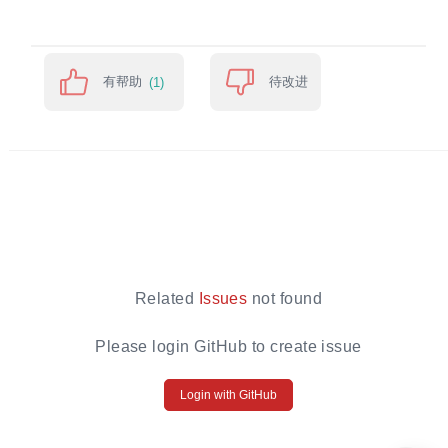
有帮助
待改进
(1)
Related
Issues
not found
Please login GitHub to create issue
Login with GitHub