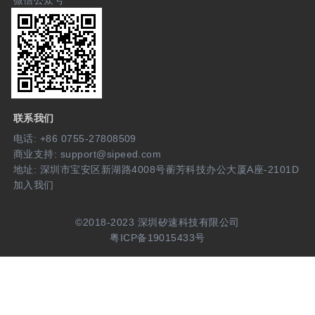
微信公众号
联系我们
电话: +86 0755-27808509
商业支持: support@sipeed.com
地址: 深圳市宝安区新湖路4008号蘅芳科技办公大厦A座-2101D
加入我们
©2018-2023 深圳矽速科技有限公司
粤ICP备19015433号