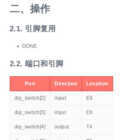
二、
操作
2.1.
引脚复用
DONE
2.2.
端口和引脚
Port
Direction
Location
dip_switch[2]
input
E9
dip_switch[3]
input
E8
dip_switch[4]
output
T4