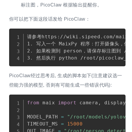
标注图，PicoClaw 根据输出提醒你。
你可以把下面这段话发给 PicoClaw：
请参考https://wiki.sipeed.com/maix
1. 写入一个 MaixPy 程序：打开摄像头，使用 
2. 如果检测到 person，请保存标注图到 /root
PicoClaw经过思考后, 生成的脚本如下(注意建议选一
些能力强的模型, 否则有可能生成一些错误代码):
from
 maix 
import
 camera
,
 display
,
MODEL_PATH 
=
"/root/models/yolov5
TIMEOUT_MS 
=
15000
OUT_IMAGE 
=
"/root/person_detecte