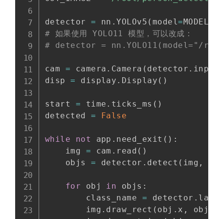
detector 
=
 nn
.
YOLOv5
(
model
=
MODEL_
# 如果使用 YOLO11 模型，可以改成：
# detector = nn.YOLO11(model="/ro
cam 
=
 camera
.
Camera
(
detector
.
inpu
disp 
=
 display
.
Display
(
)
start 
=
 time
.
ticks_ms
(
)
detected 
=
False
while
not
 app
.
need_exit
(
)
:
    img 
=
 cam
.
read
(
)
    objs 
=
 detector
.
detect
(
img
,
 c
for
 obj 
in
 objs
:
        class_name 
=
 detector
.
lab
        img
.
draw_rect
(
obj
.
x
,
 obj
.