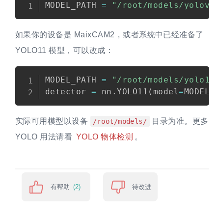
MODEL_PATH 
=
"/root/models/yolov5
如果你的设备是 MaixCAM2，或者系统中已经准备了
YOLO11 模型，可以改成：
MODEL_PATH 
=
"/root/models/yolo11
detector 
=
 nn
.
YOLO11
(
model
=
MODEL_
实际可用模型以设备
目录为准。更多
/root/models/
YOLO 用法请看
YOLO 物体检测
。
有帮助
待改进
(2)