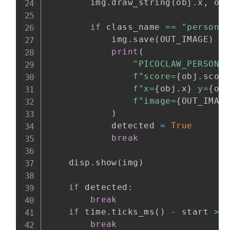
        img
.
draw_string
(
obj
.
x
,
 ob
if
 class_name 
==
"person"
            img
.
save
(
OUT_IMAGE
)
print
(
"PICOCLAW_PERSON_
f"score=
{
obj
.
scor
f"x=
{
obj
.
x
}
 y=
{
ob
f"image=
{
OUT_IMAG
)
            detected 
=
True
break
    disp
.
show
(
img
)
if
 detected
:
break
if
 time
.
ticks_ms
(
)
-
 start 
>
 
break