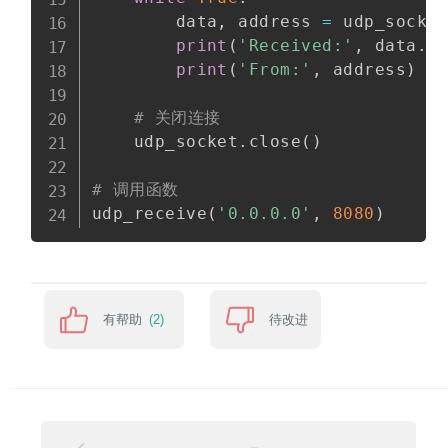
        data
,
 address 
=
 udp_socke
print
(
'Received:'
,
 data
.
d
print
(
'From:'
,
 address
)
# 关闭连接
    udp_socket
.
close
(
)
# 调用函数
udp_receive
(
'0.0.0.0'
,
8080
)
有帮助
待改进
(2)