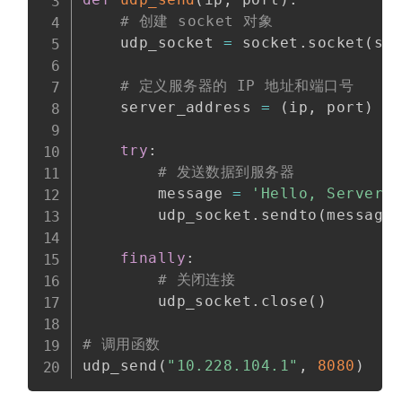
# 创建 socket 对象
    udp_socket 
=
 socket
.
socket
(
so
# 定义服务器的 IP 地址和端口号
    server_address 
=
(
ip
,
 port
)
try
:
# 发送数据到服务器
        message 
=
'Hello, Server!
        udp_socket
.
sendto
(
message
finally
:
# 关闭连接
        udp_socket
.
close
(
)
# 调用函数
udp_send
(
"10.228.104.1"
,
8080
)