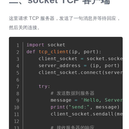
二、
socket TCP 客户端
这里请求 TCP 服务器，发送了一句消息并等待回应，
然后关闭连接。
import
def
tcp_client
(
ip
,
 port
)
:
    client_socket 
=
 socket
.
socket
    server_address 
=
(
ip
,
 port
)
    client_socket
.
connect
(
server_
try
:
# 发送数据到服务器
        message 
=
'Hello, Server!
print
(
"send:"
,
 message
)
        client_socket
.
sendall
(
mes
# 接收服务器的响应