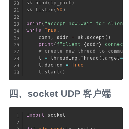
sk
.
bind
(
ip_port
)
sk
.
listen
(
50
)
print
(
"accept now,wait for client
while
True
:
    conn
,
 addr 
=
 sk
.
accept
(
)
print
(
f"client 
{
addr
}
 connect
# create new thread to commun
    t 
=
 threading
.
Thread
(
target
=
r
    t
.
daemon 
=
True
    t
.
start
(
)
四、
socket UDP 客户端
import
 socket

def
udp_send
(
ip
,
 port
)
: