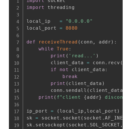
import
import
 threading

local_ip   
=
"0.0.0.0"
local_port 
=
8080
def
receiveThread
(
conn
,
 addr
)
:
while
True
:
print
(
'read...'
)
        client_data 
=
 conn
.
recv
(
1
if
not
 client_data
:
break
print
(
client_data
)
        conn
.
sendall
(
client_data
)
print
(
f"client 
{
addr
}
 disconn
ip_port 
=
(
local_ip
,
local_port
)
sk 
=
 socket
.
socket
(
socket
.
AF_INET
sk
.
setsockopt
(
socket
.
SOL_SOCKET
,
s