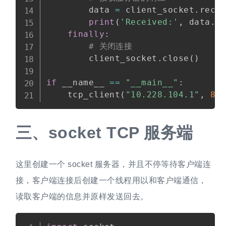
        data 
=
 client_socket
.
recv
print
(
'Received:'
,
 data
.
d
finally
:
# 关闭连接
        client_socket
.
close
(
)
if
 __name__ 
==
"__main__"
:
    tcp_client
(
"10.228.104.1"
,
80
三、
socket TCP 服务端
这里创建一个 socket 服务器，并且不停等待客户端连
接，客户端连接后创建一个线程用以和客户端通信，
读取客户端的信息并原样发送回去。