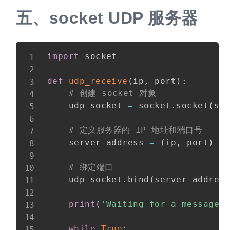
五、
socket UDP 服务器
import
 socket

def
udp_receive
(
ip
,
 port
)
:
# 创建 socket 对象
    udp_socket 
=
 socket
.
socket
(
so
# 定义服务器的 IP 地址和端口号
    server_address 
=
(
ip
,
 port
)
# 绑定端口
    udp_socket
.
bind
(
server_addres
print
(
'Waiting for a message.
while
True
: