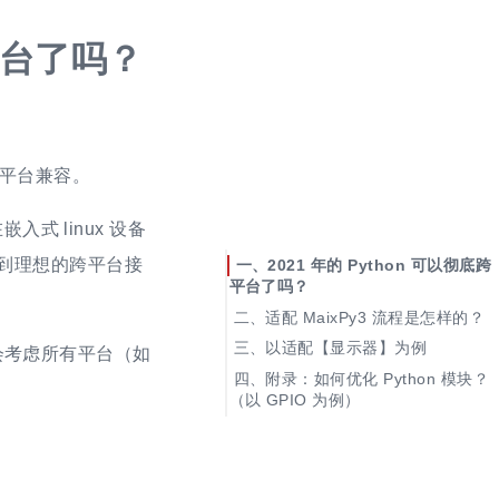
跨平台了吗？
跨平台兼容。
入式 linux 设备
不能达到理想的跨平台接
2021 年的 Python 可以彻底跨
平台了吗？
适配 MaixPy3 流程是怎样的？
以适配【显示器】为例
内不会考虑所有平台（如
准备 Linux / Python3 /
附录：如何优化 Python 模块？
pillow 等基础功能模块
（以 GPIO 为例）
但运行代码后并没有效果
使用 sysfs 的接口
这样还不够，这样实现仅是
使用 gpiod 的接口
完成了功能。
使用 mmap 的接口