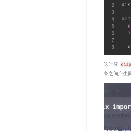
dis
def
g
i
   
  d
这时候
dis
备之间产生