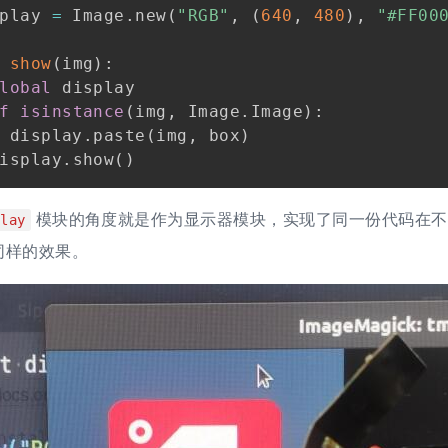
play 
=
 Image
.
new
(
"RGB"
,
(
640
,
480
)
,
"#FF00
show
(
img
)
:
lobal
 display

f
isinstance
(
img
,
 Image
.
Image
)
:
 display
.
paste
(
img
,
 box
)
isplay
.
show
(
)
模块的角度就是作为显示器模块，实现了同一份代码在不同类型
play
同样的效果。