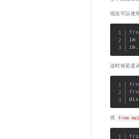
现在可以使
fro
im 
im
.
这时候若是从
fro
fro
dis
而
from ma
fro