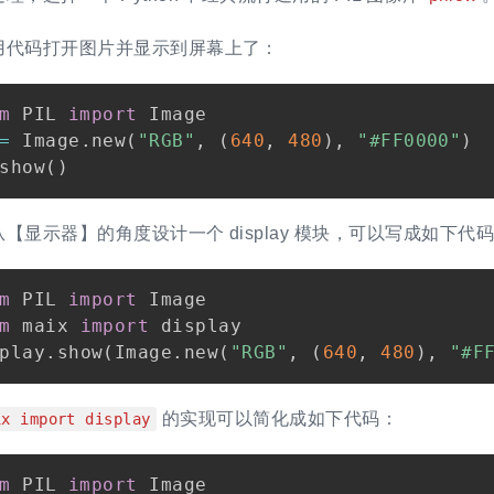
用代码打开图片并显示到屏幕上了：
m
 PIL 
import
 Image

=
 Image
.
new
(
"RGB"
,
(
640
,
480
)
,
"#FF0000"
)
show
(
)
【显示器】的角度设计一个 display 模块，可以写成如下代
m
 PIL 
import
m
 maix 
import
 display

play
.
show
(
Image
.
new
(
"RGB"
,
(
640
,
480
)
,
"#F
的实现可以简化成如下代码：
ix import display
m
 PIL 
import
 Image
