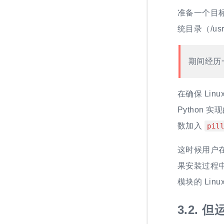
准备一个目标 
统目录（/usr/
期间经历
在确保 Lin
Python 实
数加入
pil
这时候用户
果安装过程中
模块的 Lin
3.2.
但