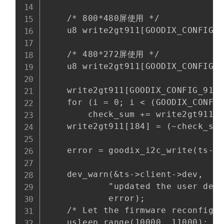
    /* 800*480屏使用 */

    u8 write2gt911[GOODIX_CONFIG_9
    /* 480*272屏使用 */

    u8 write2gt911[GOODIX_CONFIG_9
    write2gt911[GOODIX_CONFIG_911_
    for (i = 0; i < (GOODIX_CONFI
        check_sum += write2gt911[i
    write2gt911[184] = (~check_sum
    error = goodix_i2c_write(ts->c
    dev_warn(&ts->client->dev,

            "updated the user defi
            error);

    /* Let the firmware reconfigur
    usleep_range(10000, 11000);
