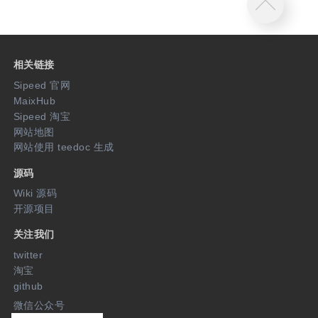
相关链接
Sipeed 官网
MaixHub
Sipeed 淘宝
网站地图
网站使用 teedoc 生成
源码
Wiki 源码
开源项目
关注我们
twitter
淘宝
github
微信公众号