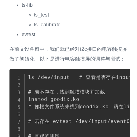
ts-lib
ts_test
ts_calibrate
evtest
在前文设备树中，我们就已经对i2c接口的电容触摸屏
做了初始化，以下是进行电容触摸屏的调整与测试：
Copy
ls /dev/input   # 查看是否存在input/e
# 若不存在，找到触摸模块并加载 

insmod goodix.ko   

# 如根文件系统未找到goodix.ko，请在lin
# 若存在 evtest /dev/input/event0
# 直观的测试
