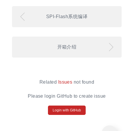
SPI-Flash系统编译
开箱介绍
Related
Issues
not found
Please login GitHub to create issue
Login with GitHub